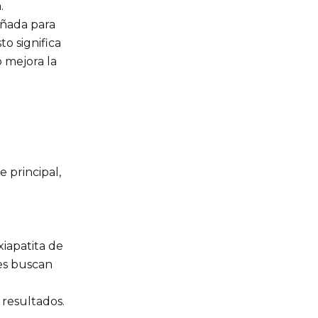
.
señada para
o significa
o mejora la
 principal,
:
iapatita de
es buscan
resultados.