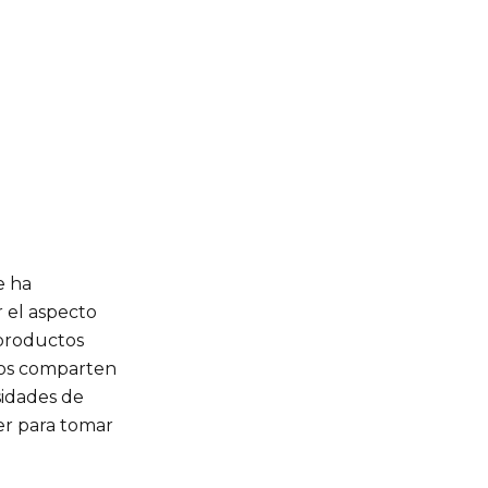
e ha
 el aspecto
 productos
os comparten
sidades de
er para tomar