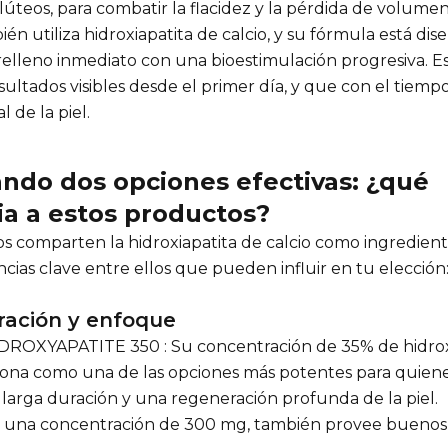
 glúteos, para combatir la flacidez y la pérdida de volumen
én utiliza hidroxiapatita de calcio, y su fórmula está di
elleno inmediato con una bioestimulación progresiva. Est
ultados visibles desde el primer día, y que con el tiemp
l de la piel.
do dos opciones efectivas: ¿qué
ia a estos productos?
comparten la hidroxiapatita de calcio como ingrediente
ncias clave entre ellos que pueden influir en tu elección
ración y enfoque
DROXYAPATITE 350 : Su concentración de 35% de hidrox
iciona como una de las opciones más potentes para quien
 larga duración y una regeneración profunda de la piel.
n una concentración de 300 mg, también provee buenos 