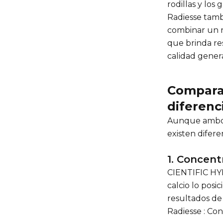
rodillas y los
Radiesse tambi
combinar un r
que brinda res
calidad genera
Comparan
diferenc
Aunque ambos 
existen difere
1. Concent
CIENTIFIC HY
calcio lo pos
resultados de
Radiesse : Co