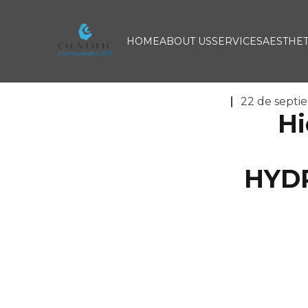
Cientific Hidroxiapatite 350
HOME
ABOUT US
SERVICES
AESTHET
22 de septi
Hi
HYDR