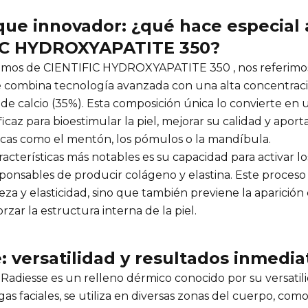
ue innovador: ¿qué hace especial 
IC HYDROXYAPATITE 350?
mos de CIENTIFIC HYDROXYAPATITE 350 , nos referimo
 combina tecnología avanzada con una alta concentrac
 de calcio (35%). Esta composición única lo convierte en 
icaz para bioestimular la piel, mejorar su calidad y apo
icas como el mentón, los pómulos o la mandíbula.
acterísticas más notables es su capacidad para activar los
sponsables de producir colágeno y elastina. Este proceso
eza y elasticidad, sino que también previene la aparició
orzar la estructura interna de la piel.
: versatilidad y resultados inmedia
, Radiesse es un relleno dérmico conocido por su versati
gas faciales, se utiliza en diversas zonas del cuerpo, como 