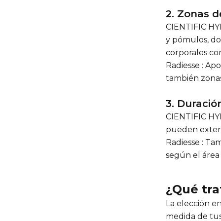
2. Zonas d
CIENTIFIC HYD
y pómulos, don
corporales com
Radiesse : Apo
también zonas
3. Duració
CIENTIFIC HYD
pueden extend
Radiesse : Ta
según el área 
¿Qué tra
La elección 
medida de tus 