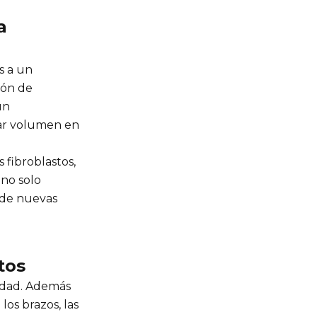
a
s a un
ión de
un
rtar volumen en
 fibroblastos,
 no solo
n de nuevas
tos
lidad. Además
los brazos, las