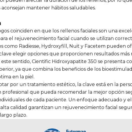
sol pueden afectar la duración de los rellenos, por lo que
aconsejan mantener hábitos saludables.
n
gos coinciden en que los rellenos faciales son una exce
ara el rejuvenecimiento facial cuando se utilizan correc
s como Radiesse, Hydroxyfill, Nuit y Facetem pueden of
s clave elegir opciones que proporcionen resultados más 
 este sentido, Cientific Hidroxyapatite 350 se presenta 
uperior, ya que combina los beneficios de los bioestimul
tima en la piel.
ptar por un tratamiento estético, la clave está en la pers
n profesional que pueda recomendar la mejor opción se
ndividuales de cada paciente. Un enfoque adecuado y el
alta calidad garantizan un rejuvenecimiento facial segu
 largo plazo.