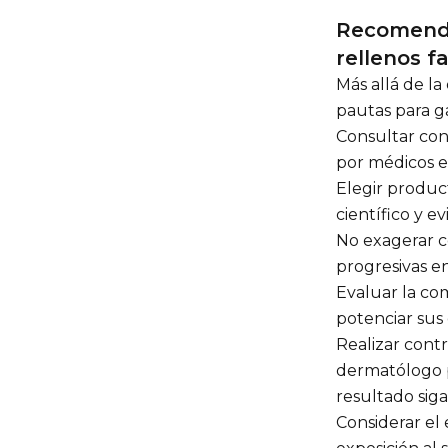
Recomenda
rellenos fa
Más allá de l
pautas para g
Consultar con 
por médicos es
Elegir produc
científico y e
No exagerar co
progresivas e
Evaluar la co
potenciar sus 
Realizar contr
dermatólogo p
resultado sig
Considerar el 