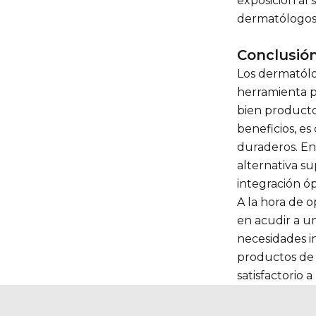
exposición al 
dermatólogos 
Conclusió
Los dermatólo
herramienta p
bien producto
beneficios, e
duraderos. En
alternativa s
integración óp
A la hora de o
en acudir a u
necesidades i
productos de 
satisfactorio a