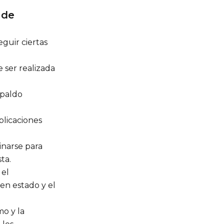
 de
guir ciertas
e ser realizada
spaldo
plicaciones
inarse para
ta.
 el
n estado y el
mo y la