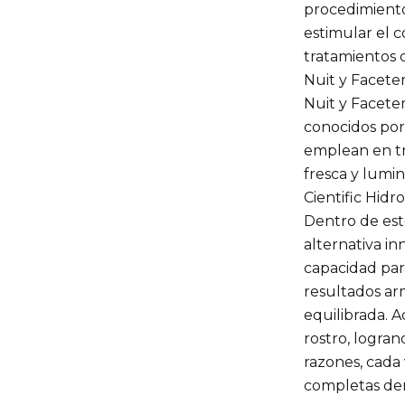
procedimientos
estimular el 
tratamientos 
Nuit y Facete
Nuit y Facetem
conocidos por
emplean en tr
fresca y lumin
Cientific Hidr
Dentro de est
alternativa i
capacidad par
resultados ar
equilibrada. A
rostro, logran
razones, cada
completas de