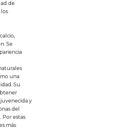
dad de
 los
alcio,
n. Se
pariencia
naturales
como una
lidad. Su
obtener
ejuvenecida y
zonas del
. Por estas
nes más