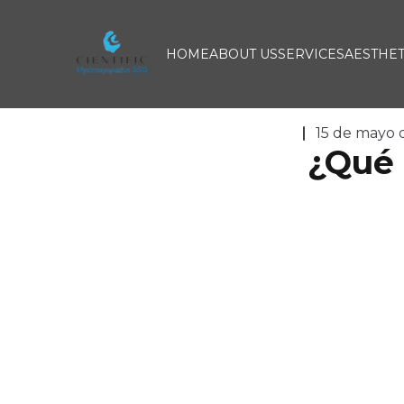
Cientific Hidroxiapatite 350
HOME
ABOUT US
SERVICES
AESTHET
15 de mayo 
¿Qué 