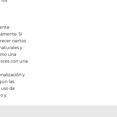
 los
lente
tamente. Si
recer ciertos
naturales y
como una
adores con una
onalización y
gún las
 uso de
ro y