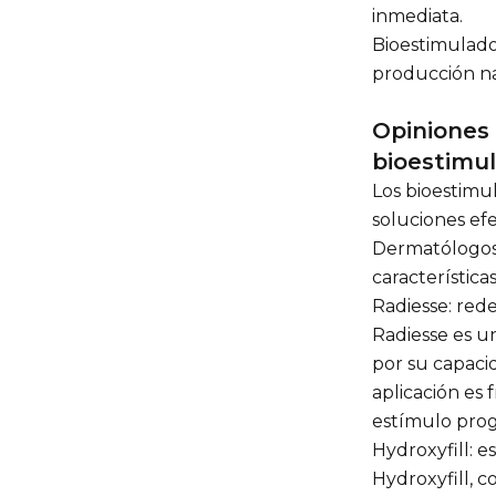
inmediata.
Bioestimulado
producción na
Opiniones 
bioestimu
Los bioestimu
soluciones efec
Dermatólogos 
características
Radiesse: rede
Radiesse es u
por su capacid
aplicación es
estímulo prog
Hydroxyfill: e
Hydroxyfill, c