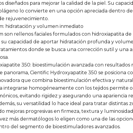
 diseñados para mejorar la calidad de la piel. Su capaci
colágeno lo convierte en una opción apreciada dentro de
de rejuvenecimiento.
m: hidratación y volumen inmediato
 son rellenos faciales formulados con hidroxiapatita de c
 su capacidad de aportar hidratación profunda y volume
atamientos donde se busca una corrección sutil y una a
osa.
oxiapatite 350: bioestimulación avanzada con resultados 
e panorama, Cientific Hydroxyapatite 350 se posiciona 
nnovadora que combina bioestimulación efectiva y natura
a integrarse homogéneamente con los tejidos permite 
mónicos, evitando rigidez y asegurando una apariencia r
demás, su versatilidad lo hace ideal para tratar distintas 
do mejoras progresivas en firmeza, textura y luminosidad
 vez más dermatólogos lo eligen como una de las opcio
ntro del segmento de bioestimuladores avanzados.