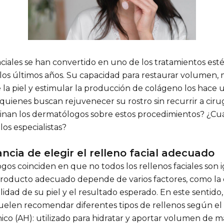
aciales se han convertido en uno de los tratamientos est
los últimos años. Su capacidad para restaurar volumen, m
 la piel y estimular la producción de colágeno los hace 
 quienes buscan rejuvenecer su rostro sin recurrir a cirug
inan los dermatólogos sobre estos procedimientos? ¿Cuá
os especialistas?
ncia de elegir el relleno facial adecuado
os coinciden en que no todos los rellenos faciales son i
producto adecuado depende de varios factores, como la
alidad de su piel y el resultado esperado. En este sentido,
suelen recomendar diferentes tipos de rellenos según el 
nico (AH): utilizado para hidratar y aportar volumen de 