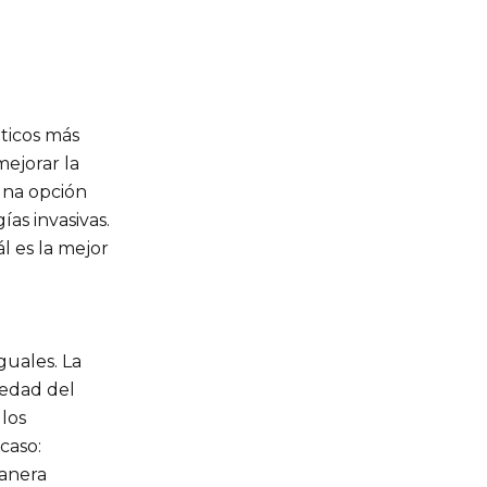
éticos más
ejorar la
una opción
ías invasivas.
l es la mejor
guales. La
 edad del
 los
caso:
manera