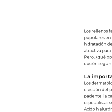
Los rellenos f
populares en 
hidratación de
atractiva para
Pero, ¿qué op
opción según l
La importa
Los dermatólog
elección del 
paciente, la c
especialistas 
Ácido hialuró