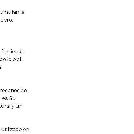
stimulan la
adero.
 ofreciendo
e la piel.
s
, reconocido
les. Su
tural y un
 utilizado en