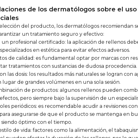
ciones de los dermatólogos sobre el uso
ciales
a elección del producto, los dermatólogos recomiendan se
arantizar un tratamiento seguro y efectivo:
un profesional certificado: la aplicación de rellenos deb
pecializados en estética para evitar efectos adversos.
tos de calidad: es fundamental optar por marcas con re
vitar tratamientos con sustancias de dudosa procedencia.
n las dosis: los resultados más naturales se logran con a
n lugar de grandes volúmenes en una sola sesión.
mbinación de productos: algunos rellenos pueden comb
efectos, pero siempre bajo la supervisión de un especialis
oles periódicos: es recomendable acudir a revisiones con
ara asegurarse de que el producto se mantenga en bue
a siendo óptimo con el tiempo.
estilo de vida: factores como la alimentación, el tabaquis